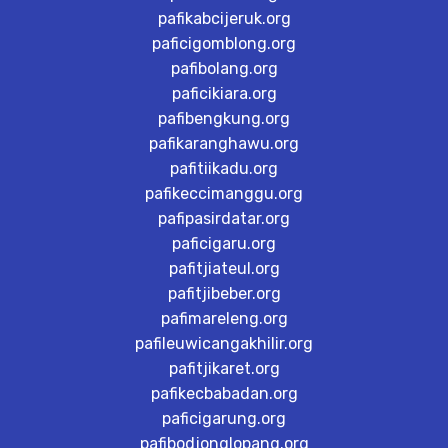
pafikabcijeruk.org
paficigomblong.org
pafibolang.org
paficikiara.org
pafibengkung.org
pafikaranghawu.org
pafitiikadu.org
pafikeccimanggu.org
pafipasirdatar.org
paficigaru.org
pafitjiateul.org
pafitjibeber.org
pafimareleng.org
pafileuwicangakhilir.org
pafitjikaret.org
pafikecbabadan.org
paficigarung.org
pafibodjonglopang.org