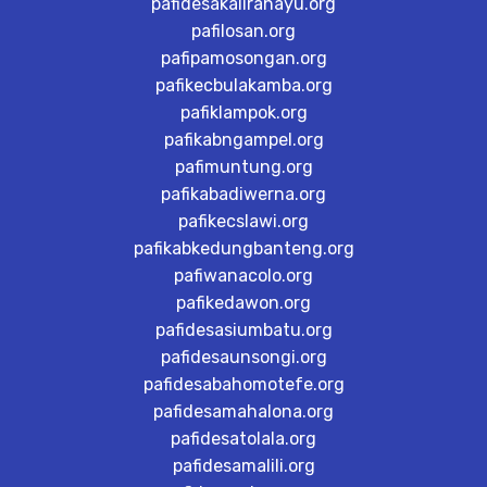
pafidesakalirahayu.org
pafilosan.org
pafipamosongan.org
pafikecbulakamba.org
pafiklampok.org
pafikabngampel.org
pafimuntung.org
pafikabadiwerna.org
pafikecslawi.org
pafikabkedungbanteng.org
pafiwanacolo.org
pafikedawon.org
pafidesasiumbatu.org
pafidesaunsongi.org
pafidesabahomotefe.org
pafidesamahalona.org
pafidesatolala.org
pafidesamalili.org