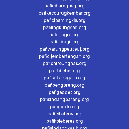
paficibaregbeg.org
pafikeccurugkembar.org
paficipamingkis.org
pafilingkungsari.org
pafitjiagra.org
pafitjiragil.org
pafiwarungpeuteuj.org
paficijembertengah.org
pafichireunghas.org
pafitibeber.org
pafisukanegara.org
pafibengbreng.org
pafigaddet.org
pafisindangbarang.org
pafigardu.org
paficibaleuy.org
pafikoleberes.org
pafisindangkasih.org