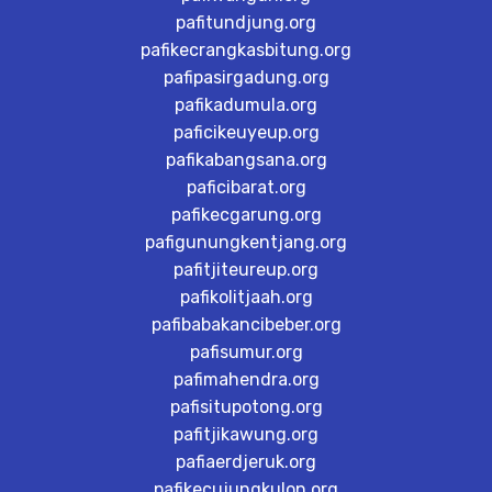
pafitundjung.org
pafikecrangkasbitung.org
pafipasirgadung.org
pafikadumula.org
paficikeuyeup.org
pafikabangsana.org
paficibarat.org
pafikecgarung.org
pafigunungkentjang.org
pafitjiteureup.org
pafikolitjaah.org
pafibabakancibeber.org
pafisumur.org
pafimahendra.org
pafisitupotong.org
pafitjikawung.org
pafiaerdjeruk.org
pafikecujungkulon.org