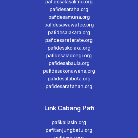
pafidesalasalimu.org
pafidesaraha.org
pafidesamuna.org
pafidesawawatoe.org
pafidesalakara.org
pafidesaraterate.org
pafidesakolaka.org
pafidesaladongi.org
pafidesabaula.org
pafidesakonaweha.org
pafidesalabota.org
pafidesaratahan.org
Link Cabang Pafi
pafikaliasin.org
pafitanjungbatu.org
pafijawai.org