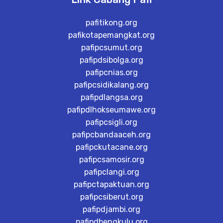
pafitikong.org
pafikotapemangkat.org
pafipcsumut.org
pafipdsibolga.org
pafipcnias.org
pafipcsidikalang.org
pafipdlangsa.org
pafipdlhokseumawe.org
pafipcsigli.org
pafipcbandaaceh.org
pafipckutacane.org
pafipcsamosir.org
pafipclangi.org
pafipctapaktuan.org
pafipcsiberut.org
pafipdjambi.org
pafipdbengkulu.org