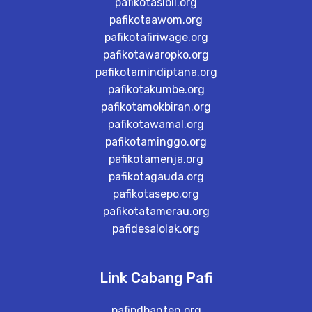
pafikotasibil.org
pafikotaawom.org
pafikotafiriwage.org
pafikotawaropko.org
pafikotamindiptana.org
pafikotakumbe.org
pafikotamokbiran.org
pafikotawamal.org
pafikotaminggo.org
pafikotamenja.org
pafikotagauda.org
pafikotasepo.org
pafikotatamerau.org
pafidesalolak.org
Link Cabang Pafi
pafipdbanten.org