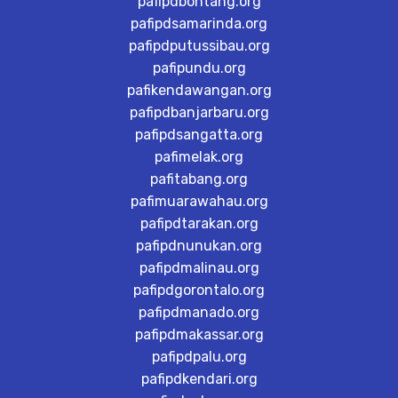
pafipdbontang.org
pafipdsamarinda.org
pafipdputussibau.org
pafipundu.org
pafikendawangan.org
pafipdbanjarbaru.org
pafipdsangatta.org
pafimelak.org
pafitabang.org
pafimuarawahau.org
pafipdtarakan.org
pafipdnunukan.org
pafipdmalinau.org
pafipdgorontalo.org
pafipdmanado.org
pafipdmakassar.org
pafipdpalu.org
pafipdkendari.org