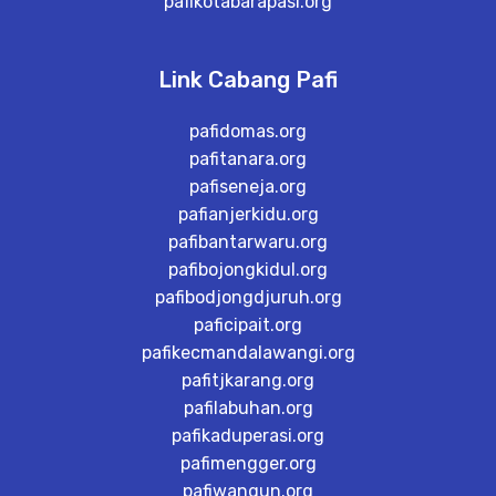
pafikotabarapasi.org
Link Cabang Pafi
pafidomas.org
pafitanara.org
pafiseneja.org
pafianjerkidu.org
pafibantarwaru.org
pafibojongkidul.org
pafibodjongdjuruh.org
paficipait.org
pafikecmandalawangi.org
pafitjkarang.org
pafilabuhan.org
pafikaduperasi.org
pafimengger.org
pafiwangun.org