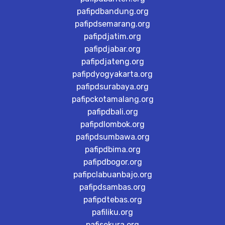
pafipdbandung.org
pafipdsemarang.org
pafipdjatim.org
pafipdjabar.org
pafipdjateng.org
pafipdyogyakarta.org
pafipdsurabaya.org
pafipckotamalang.org
pafipdbali.org
pafipdlombok.org
pafipdsumbawa.org
pafipdbima.org
pafipdbogor.org
pafipclabuanbajo.org
pafipdsambas.org
pafipdtebas.org
pafiliku.org
pafisekura.org