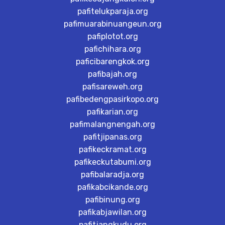
pafitelukparaja.org
pafimuarabinuangeun.org
pafiplotot.org
pafichihara.org
paficibarengkok.org
pafibajah.org
pafisareweh.org
pafibedengpasirkopo.org
pafikarian.org
pafimalangnengah.org
pafitjipanas.org
pafikeckramat.org
pafikeckutabumi.org
pafibalaradja.org
pafikabcikande.org
pafibinung.org
pafikabjawilan.org
pafitjangkudu.org