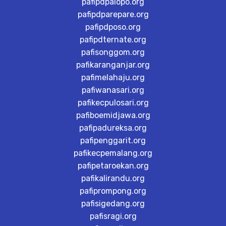
pafipdpalopo.org
pafipdparepare.org
pafipdposo.org
pafipdternate.org
pafisonggom.org
pafikaranganjar.org
pafimelahaju.org
pafiwanasari.org
pafikecpulosari.org
pafiboemidjawa.org
pafipadureksa.org
pafipenggarit.org
pafikecpemalang.org
pafipetaroekan.org
pafikalirandu.org
pafiprompong.org
pafisigedang.org
pafisragi.org