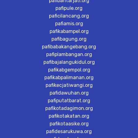
pafibantarjati.org
pafipule.org
paficilancang.org
pafiamis.org
pafikabampel.org
pafibagung.org
pafibabakangebang.org
pafiplambangan.org
pafibajalangukidul.org
pafikabgempol.org
pafikabpalimanan.org
pafikecjatiwangi.org
pafidawuhan.org
pafiputatbarat.org
pafikotadagimon.org
pafikotakatan.org
pafikotaasike.org
pafidesarukuwa.org