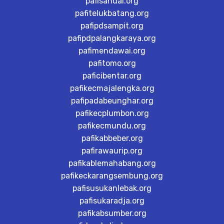
pafisandai.org
pafitelukbatang.org
pafipdsampit.org
pafipdpalangkaraya.org
pafimendawai.org
pafitomo.org
paficibentar.org
pafikecmajalengka.org
pafipadabeunghar.org
pafikecplumbon.org
pafikecmundu.org
pafikabbeber.org
pafirawaurip.org
pafikablemahabang.org
pafikeckarangsembung.org
pafisusukanlebak.org
pafisukaradja.org
pafikabsumber.org