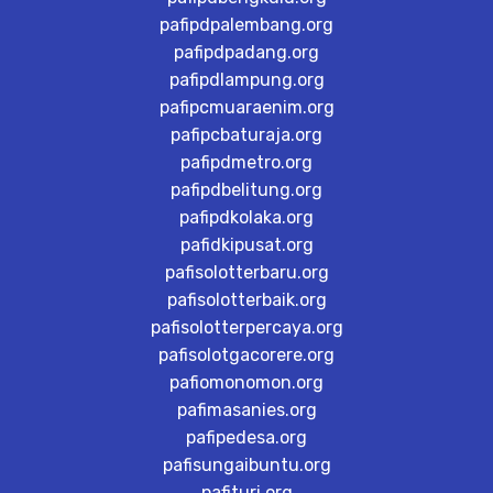
pafipdpalembang.org
pafipdpadang.org
pafipdlampung.org
pafipcmuaraenim.org
pafipcbaturaja.org
pafipdmetro.org
pafipdbelitung.org
pafipdkolaka.org
pafidkipusat.org
pafisolotterbaru.org
pafisolotterbaik.org
pafisolotterpercaya.org
pafisolotgacorere.org
pafiomonomon.org
pafimasanies.org
pafipedesa.org
pafisungaibuntu.org
pafituri.org