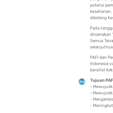
potensi pem
keseharian,
dibidang Ke
Pada tangga
dinamakan “
Semua Tenag
selanjutnya 
PAFI dan Pe
Indonesia y
bersifat Ke
Tujuan PAF
- Mewujudka
- Mewujudka
- Mengemba
- Meningka