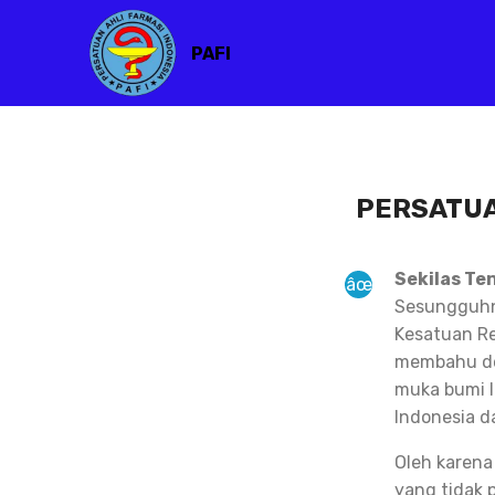
PAFI
PERSATUA
Sekilas Te
Sesungguhny
Kesatuan Re
membahu de
muka bumi I
Indonesia d
Oleh karena
yang tidak 