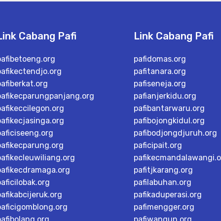
Link Cabang Pafi
Link Cabang Pafi
pafibetoeng.org
pafidomas.org
pafikectendjo.org
pafitanara.org
pafiberkat.org
pafiseneja.org
pafikecparungpanjang.org
pafianjerkidu.org
pafikeccilegon.org
pafibantarwaru.org
pafikecjasinga.org
pafibojongkidul.org
paficiseeng.org
pafibodjongdjuruh.org
pafikecparung.org
paficipait.org
pafikecleuwiliang.org
pafikecmandalawangi.o
pafikecdramaga.org
pafitjkarang.org
paficilobak.org
pafilabuhan.org
pafikabcijeruk.org
pafikaduperasi.org
paficigomblong.org
pafimengger.org
pafibolang.org
pafiwangun.org