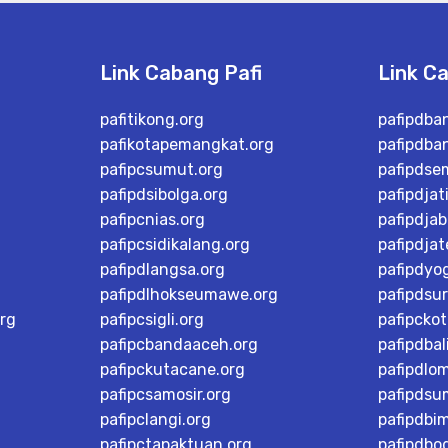
Link Cabang Pafi
Link C
pafitikong.org
pafipdba
pafikotapemangkat.org
pafipdba
pafipcsumut.org
pafipdse
pafipdsibolga.org
pafipdjat
pafipcnias.org
pafipdjab
pafipcsidikalang.org
pafipdja
pafipdlangsa.org
pafipdyo
pafipdlhokseumawe.org
pafipdsu
rg
pafipcsigli.org
pafipcko
pafipcbandaaceh.org
pafipdbal
pafipckutacane.org
pafipdlo
pafipcsamosir.org
pafipdsu
pafipclangi.org
pafipdbi
pafipctapaktuan.org
pafipdbog