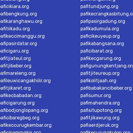
paficikiara.org
pafitundjung.org
pafibengkung.org
pafikecrangkasbitung.o
pafikaranghawu.org
pafipasirgadung.org
pafitiikadu.org
pafikadumula.org
pafikeccimanggu.org
paficikeuyeup.org
pafipasirdatar.org
pafikabangsana.org
paficigaru.org
paficibarat.org
pafitjiateul.org
pafikecgarung.org
pafitjibeber.org
pafigunungkentjang.or
pafimareleng.org
pafitjiteureup.org
pafileuwicangakhilir.org
pafikolitjaah.org
pafitjikaret.org
pafibabakancibeber.org
pafikecbabadan.org
pafisumur.org
paficigarung.org
pafimahendra.org
pafibodjonglopang.org
pafisitupotong.org
paficibaregbeg.org
pafitjikawung.org
pafikeccurugkembar.org
pafiaerdjeruk.org
paficipamingkis.org
pafikecujungkulon.org