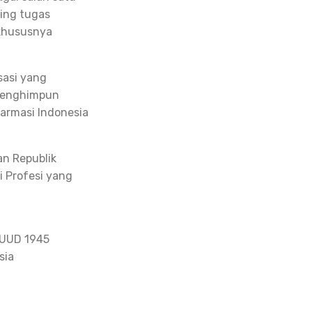
ing tugas
 khususnya
sasi yang
 menghimpun
Farmasi Indonesia
an Republik
i Profesi yang
 UUD 1945
sia
a