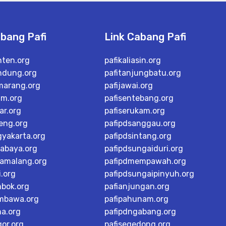
abang Pafi
Link Cabang Pafi
nten.org
pafikaliasin.org
ndung.org
pafitanjungbatu.org
marang.org
pafijawai.org
im.org
pafisentebang.org
ar.org
pafiserukam.org
teng.org
pafipdsanggau.org
gyakarta.org
pafipdsintang.org
rabaya.org
pafipdsungaiduri.org
tamalang.org
pafipdmempawah.org
i.org
pafipdsungaipinyuh.org
mbok.org
pafianjungan.org
mbawa.org
pafipahunam.org
ma.org
pafipdngabang.org
or.org
pafisegedong.org