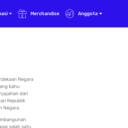
masi
Merchandise
Anggota
erdekaan Negara
uang bahu
jajahan dari
an Republik
n Negara.
 pembangunan
gai salah satu