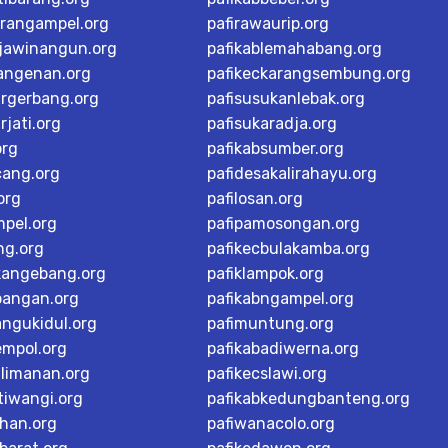
arangampel.org
pafirawaurip.org
rjawinangun.org
pafikablemahabang.org
langenan.org
pafikeckarangsembung.org
argerbang.org
pafisusukanlebak.org
rjati.org
pafisukaradja.org
org
pafikabsumber.org
cang.org
pafidesakalirahayu.org
org
pafilosan.org
mpel.org
pafipamosongan.org
ng.org
pafikecbulakamba.org
kangebang.org
pafiklampok.org
bangan.org
pafikabngampel.org
angukidul.org
pafimuntung.org
empol.org
pafikabadiwerna.org
alimanan.org
pafikecslawi.org
tiwangi.org
pafikabkedungbanteng.org
han.org
pafiwanacolo.org