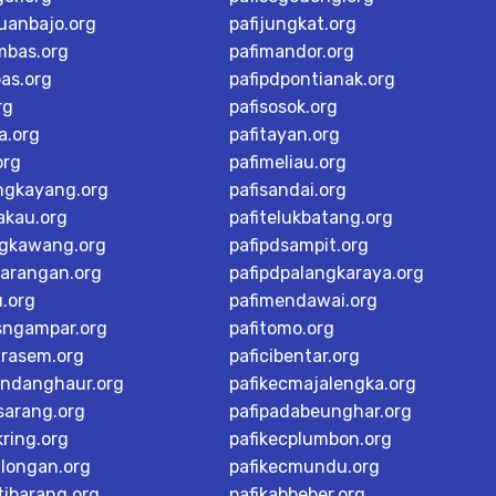
buanbajo.org
pafijungkat.org
mbas.org
pafimandor.org
as.org
pafipdpontianak.org
rg
pafisosok.org
a.org
pafitayan.org
org
pafimeliau.org
ngkayang.org
pafisandai.org
akau.org
pafitelukbatang.org
ngkawang.org
pafipdsampit.org
karangan.org
pafipdpalangkaraya.org
u.org
pafimendawai.org
sngampar.org
pafitomo.org
arasem.org
paficibentar.org
andanghaur.org
pafikecmajalengka.org
sarang.org
pafipadabeunghar.org
ring.org
pafikecplumbon.org
alongan.org
pafikecmundu.org
tibarang.org
pafikabbeber.org