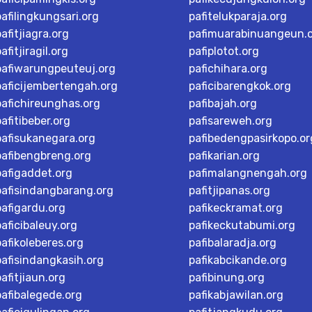
pafilingkungsari.org
pafitelukparaja.org
pafitjiagra.org
pafimuarabinuangeun.
afitjiragil.org
pafiplotot.org
pafiwarungpeuteuj.org
pafichihara.org
paficijembertengah.org
paficibarengkok.org
pafichireunghas.org
pafibajah.org
pafitibeber.org
pafisareweh.org
pafisukanegara.org
pafibedengpasirkopo.or
pafibengbreng.org
pafikarian.org
pafigaddet.org
pafimalangnengah.org
pafisindangbarang.org
pafitjipanas.org
pafigardu.org
pafikeckramat.org
paficibaleuy.org
pafikeckutabumi.org
pafikoleberes.org
pafibalaradja.org
pafisindangkasih.org
pafikabcikande.org
pafitjiaun.org
pafibinung.org
pafibalegede.org
pafikabjawilan.org