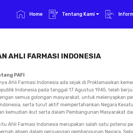
Home
Tentang Kami
Infor
N AHLI FARMASI INDONESIA
ntang PAFI
a Ahli Farmasi Indonesia ada sejak di Proklamasikan kem
publik Indonesia pada tanggal 17 Agustus 1945, telah berj
ngan semua golongan masyarakat, untuk melenyapkan pen
ndonesia, serta turut aktif mempertahankan Negara Kesatu
an kemudian ikut serta dalam Pembangunan Masyarakat da
 itu Ahli Farmasi Indonesia merupakan salah satu potensi
pernah absen dalam perjuangan pembangunan Negara. Seba