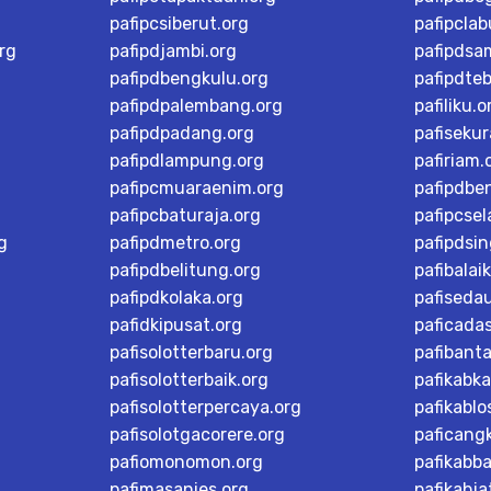
pafipcsiberut.org
pafipcla
rg
pafipdjambi.org
pafipdsa
pafipdbengkulu.org
pafipdteb
pafipdpalembang.org
pafiliku.o
pafipdpadang.org
pafisekur
pafipdlampung.org
pafiriam.
pafipcmuaraenim.org
pafipdbe
pafipcbaturaja.org
pafipcsel
g
pafipdmetro.org
pafipdsi
pafipdbelitung.org
pafibalai
pafipdkolaka.org
pafiseda
pafidkipusat.org
paficada
pafisolotterbaru.org
pafibant
pafisolotterbaik.org
pafikabk
pafisolotterpercaya.org
pafikablo
pafisolotgacorere.org
paficangk
pafiomonomon.org
pafikabb
pafimasanies.org
pafikabja