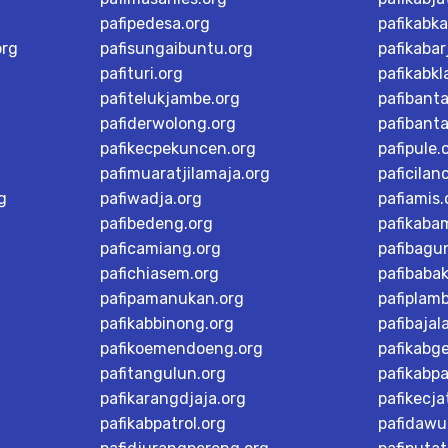
pafipedesa.org
pafikabk
org
pafisungaibuntu.org
pafikaba
pafituri.org
pafikabk
pafitelukjambe.org
pafibant
pafiderwolong.org
pafibanta
pafikecpekuncen.org
pafipule.
pafimuaratjilamaja.org
paficilan
g
pafiwadja.org
pafiamis.
pafibedeng.org
pafikaba
paficamiang.org
pafibagu
pafichiasem.org
pafibaba
pafipamanukan.org
pafiplam
pafikabbinong.org
pafibajal
pafikoemendoeng.org
pafikabg
pafitangulun.org
pafikabp
pafikarangdjaja.org
pafikecja
pafikabpatrol.org
pafidawu