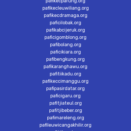
pafikecparung.org
pafikecleuwiliang.org
pafikecdramaga.org
paficilobak.org
pafikabcijeruk.org
paficigomblong.org
pafibolang.org
paficikiara.org
pafibengkung.org
pafikaranghawu.org
pafitiikadu.org
pafikeccimanggu.org
pafipasirdatar.org
paficigaru.org
pafitjiateul.org
pafitjibeber.org
pafimareleng.org
pafileuwicangakhilir.org