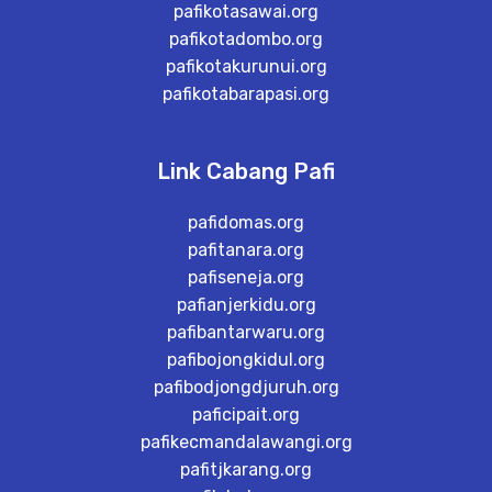
pafikotasawai.org
pafikotadombo.org
pafikotakurunui.org
pafikotabarapasi.org
Link Cabang Pafi
pafidomas.org
pafitanara.org
pafiseneja.org
pafianjerkidu.org
pafibantarwaru.org
pafibojongkidul.org
pafibodjongdjuruh.org
paficipait.org
pafikecmandalawangi.org
pafitjkarang.org