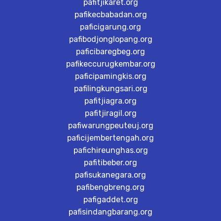
pafitjikaret.org
pafikecbabadan.org
paficigarung.org
pafibodjonglopang.org
paficibaregbeg.org
pafikeccurugkembar.org
paficipamingkis.org
pafilingkungsari.org
pafitjiagra.org
pafitjiragil.org
pafiwarungpeuteuj.org
paficijembertengah.org
pafichireunghas.org
pafitibeber.org
pafisukanegara.org
pafibengbreng.org
pafigaddet.org
pafisindangbarang.org