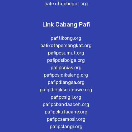
pafikotajebegot.org
Link Cabang Pafi
pafitikong.org
pafikotapemangkat.org
pafipcsumut.org
pafipdsibolga.org
pafipcnias.org
pafipcsidikalang.org
pafipdlangsa.org
pafipdlhokseumawe.org
pafipcsigli.org
pafipcbandaaceh.org
pafipckutacane.org
pafipcsamosir.org
pafipclangi.org